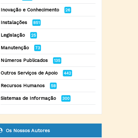
Inovação e Conhecimento
26
Instalações
851
Legislação
25
Manutenção
73
Números Publicados
135
Outros Serviços de Apoio
442
Recursos Humanos
58
Sistemas de Informação
300
Os Nossos Autores