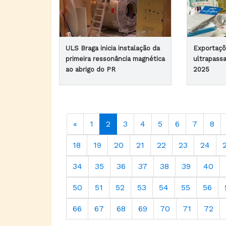
ULS Braga inicia instalação da
Exportaç
primeira ressonância magnética
ultrapass
ao abrigo do PR
2025
«
1
2
3
4
5
6
7
8
18
19
20
21
22
23
24
34
35
36
37
38
39
40
50
51
52
53
54
55
56
66
67
68
69
70
71
72