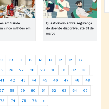
ões em Saúde
Questionário sobre segurança
am cinco milhões em
do doente disponível até 31 de
março
9
10
11
12
13
14
15
16
17
25
26
27
28
29
30
31
32
33
41
42
43
44
45
46
47
48
49
57
58
59
60
61
62
63
64
65
73
74
75
76
»