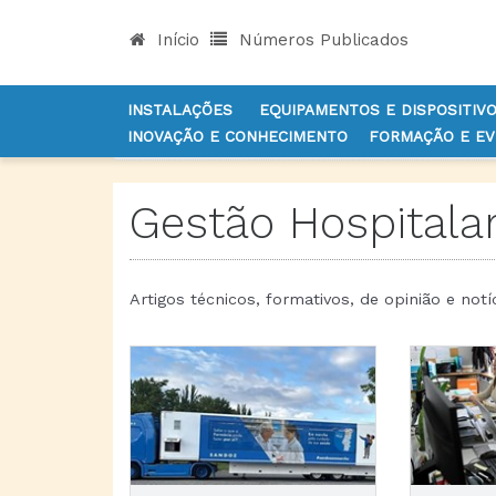
Início
Números Publicados
INSTALAÇÕES
EQUIPAMENTOS E DISPOSITIV
INOVAÇÃO E CONHECIMENTO
FORMAÇÃO E E
INÍCIO
NOTÍCIAS
GESTÃO
Gestão Hospitala
Artigos técnicos, formativos, de opinião e notí