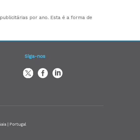
ublicitárias por ano. Esta é a forma de
Siga-nos
aia | Portugal