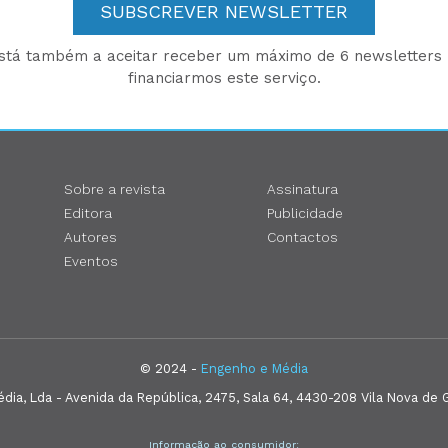
SUBSCREVER NEWSLETTER
está também a aceitar receber um máximo de 6 newsletters p
financiarmos este serviço.
Sobre a revista
Assinatura
Editora
Publicidade
Autores
Contactos
Eventos
© 2024 -
Engenho e Média
ia, Lda - Avenida da República, 2475, Sala 64, 4430-208 Vila Nova de G
Informação ao consumidor: