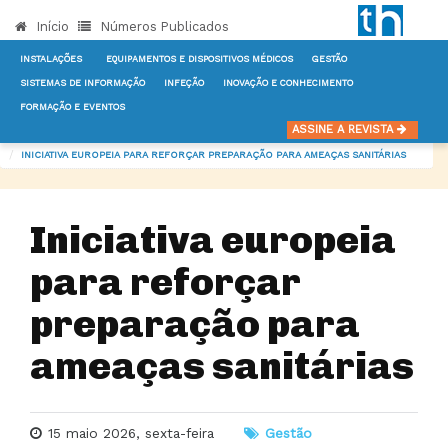
Início
Números Publicados
INSTALAÇÕES
EQUIPAMENTOS E DISPOSITIVOS MÉDICOS
GESTÃO
SISTEMAS DE INFORMAÇÃO
INFEÇÃO
INOVAÇÃO E CONHECIMENTO
FORMAÇÃO E EVENTOS
INÍCIO
NOTÍCIAS
GESTÃO
ASSINE A REVISTA
INICIATIVA EUROPEIA PARA REFORÇAR PREPARAÇÃO PARA AMEAÇAS SANITÁRIAS
Iniciativa europeia
para reforçar
preparação para
ameaças sanitárias
15 maio 2026, sexta-feira
Gestão