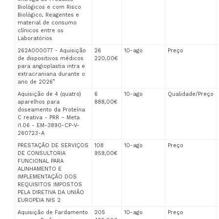
Biológicos e com Risco
Biológico, Reagentes e
material de consumo
clínicos entre os
Laboratórios
262A000077 - Aquisição
26
10-ago
Preço
de dispositivos médicos
220,00€
para angioplastia intra e
extracraniana durante o
ano de 2026”
Aquisição de 4 (quatro)
6
10-ago
Qualidade/Preço
aparelhos para
888,00€
doseamento da Proteína
C reativa - PRR – Meta
i1.06 - EM-3890-CP-V-
260723-A
PRESTAÇÃO DE SERVIÇOS
108
10-ago
Preço
DE CONSULTORIA
959,00€
FUNCIONAL PARA
ALINHAMENTO E
IMPLEMENTAÇÃO DOS
REQUISITOS IMPOSTOS
PELA DIRETIVA DA UNIÃO
EUROPEIA NIS 2
Aquisição de Fardamento
205
10-ago
Preço