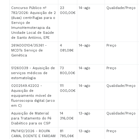
Concurso Público nº
23
14-ago
Qualidade/Preço
782/2026: Aquisição de 2
000,00€
(duas) centrífugas para o
Serviço de
ImunoHemoterapia da
Unidade Local de Saúde
de Santo António, EPE
261A000104/35361 -
4
14-ago
Preço
MCDTs Serviço de
081,08€
Genética
51260039 - Aquisição de
73
14-ago
Preço
serviços médicos de
800,00€
estomatologia
0202549.42202 -
111
14-ago
Qualidade/Preço
Aquisição de
000,00€
equipamento móvel de
fluoroscopia digital (arco
em C)
Aquisição de Material
14
13-ago
Qualidade/Preço
para Tratamento do Pé
316,00€
Diabético para os CSP
PN/1412/2026 - ROUPA
81
13-ago
Preço
CAMA, DOENTE E FARDAM
785,06€