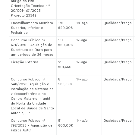
abrigo do PRR –
Orientação Técnica n.º
20/C01- i01/2025,
Projecto 23349
Encavilhamento Membro
176
18-ago
Qualidade/Preço
Superior, Inferior e
920,00€
Pediátrico
Concurso Público nº
187
17-ago
Qualidade/Preço
671/2026 - Aquisição de
960,00€
Substituto de Dura para
um período de 36 meses
Fixação Externa
215
17-ago
Qualidade/Preço
901,66€
Concurso Público nº
8
14-ago
Qualidade/Preço
548/2026: Aquisição e
586,39€
Instalação de sistema de
videoconferência no
Centro Materno Infantil
do Norte da Unidade
Local de Saúde de Santo
Antonio, EPE
Concurso Público nº
51
14-ago
Qualidade/Preço
797/2026 - Aquisição de
600,00€
Filtros AVAC