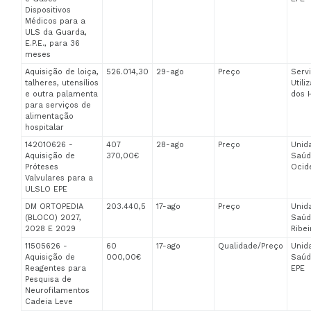
Dispositivos
Médicos para a
ULS da Guarda,
E.P.E., para 36
meses
Aquisição de loiça,
526.014,30
29-ago
Preço
Serv
talheres, utensílios
Util
e outra palamenta
dos H
para serviços de
alimentação
hospitalar
142010626 -
407
28-ago
Preço
Unid
Aquisição de
370,00€
Saúd
Próteses
Ocide
Valvulares para a
ULSLO EPE
DM ORTOPEDIA
203.440,5
17-ago
Preço
Unid
(BLOCO) 2027,
Saúd
2028 E 2029
Ribei
11505626 -
60
17-ago
Qualidade/Preço
Unid
Aquisição de
000,00€
Saúd
Reagentes para
EPE
Pesquisa de
Neurofilamentos
Cadeia Leve