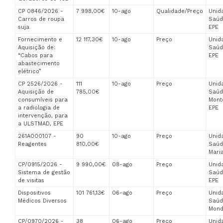
CP 0846/2026 -
7 998,00€
10-ago
Qualidade/Preço
Unid
Carros de roupa
Saúd
suja
EPE
Fornecimento e
12 117,30€
10-ago
Preço
Unid
Aquisição de:
Saúd
“Cabos para
EPE
abastecimento
elétrico”
CP 2526/2026 -
111
10-ago
Preço
Unid
Aquisição de
785,00€
Saúd
consumíveis para
Mont
a radiologia de
EPE
intervenção, para
a ULSTMAD, EPE
261A000107 -
90
10-ago
Preço
Unid
Reagentes
810,00€
Saúd
Maria
CP/0915/2026 -
9 990,00€
08-ago
Preço
Unid
Sistema de gestão
Saúd
de visitas
EPE
Dispositivos
101 761,13€
06-ago
Preço
Unid
Médicos Diversos
Saúd
Mond
CP/0970/2026 -
38
06-ago
Preço
Unid