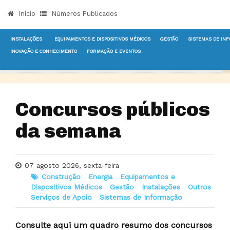
Início
Números Publicados
INSTALAÇÕES
EQUIPAMENTOS E DISPOSITIVOS MÉDICOS
GESTÃO
SISTEMAS DE IN
INOVAÇÃO E CONHECIMENTO
FORMAÇÃO E EVENTOS
INÍCIO
NOTÍCIAS
CONSTRUÇÃO
CONCURSOS PÚBLICOS DA SEMANA
Concursos públicos
da semana
07 agosto 2026, sexta-feira
Construção
Energia
Equipamentos e
Dispositivos Médicos
Gestão
Instalações
Outros
Serviços de Apoio
Sistemas de Informação
Consulte aqui um quadro resumo dos concursos