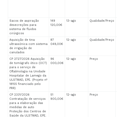
Sacos de aspiração
149
13-ago
Qualidade/Preço
desecreções para
120,00€
sistema de fluidos
cirúrgicos
Aquisição de tina
87
12-ago
Qualidade/Preço
ultrassónica com sistema
049,00€
de irrigação de
canulados
CP 2727/2026 Aquisição
96
12-ago
Preço
de tomógrafo ótico (OCT)
000,00€
para o serviço de
Oftalmologia na Unidade
Hospitalar de Lamego da
ULSTMAD, EPE. (Projeto nº
18155 financiado pelo
PRR)
CP 2331/2026
51
12-ago
Preço
Contratação de serviços
900,00€
para a elaboração das
medidas de auto
Proteção dos Centros de
Saúde da ULSTMAD, EPE.