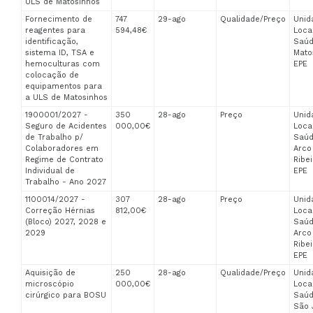
ULS de Matosinhos
Fornecimento de
747
29-ago
Qualidade/Preço
Unid
reagentes para
594,48€
Loca
identificação,
Saúd
sistema ID, TSA e
Mato
hemoculturas com
EPE
colocação de
equipamentos para
a ULS de Matosinhos
1900001/2027 -
350
28-ago
Preço
Unid
Seguro de Acidentes
000,00€
Loca
de Trabalho p/
Saúd
Colaboradores em
Arco
Regime de Contrato
Ribei
Individual de
EPE
Trabalho - Ano 2027
1100014/2027 -
307
28-ago
Preço
Unid
Correção Hérnias
812,00€
Loca
(Bloco) 2027, 2028 e
Saúd
2029
Arco
Ribei
EPE
Aquisição de
250
28-ago
Qualidade/Preço
Unid
microscópio
000,00€
Loca
cirúrgico para BOSU
Saúd
São 