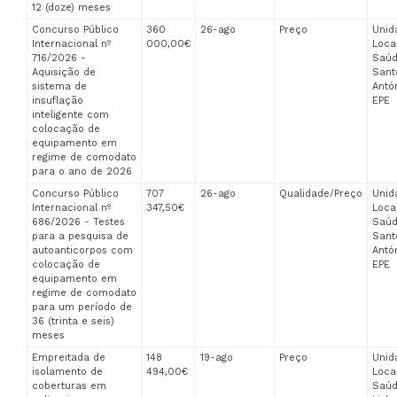
12 (doze) meses
Concurso Público
360
26-ago
Preço
Unid
Internacional nº
000,00€
Loca
716/2026 -
Saúd
Aquisição de
Sant
sistema de
Antón
insuflação
EPE
inteligente com
colocação de
equipamento em
regime de comodato
para o ano de 2026
Concurso Público
707
26-ago
Qualidade/Preço
Unid
Internacional nº
347,50€
Loca
686/2026 - Testes
Saúd
para a pesquisa de
Sant
autoanticorpos com
Antón
colocação de
EPE
equipamento em
regime de comodato
para um período de
36 (trinta e seis)
meses
Empreitada de
148
19-ago
Preço
Unid
isolamento de
494,00€
Loca
coberturas em
Saúd