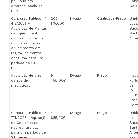
poliureia em
Lisb
diversos locais do
Ocid
HEM
EPE
Concurso Público nº
202
14-ago
Qualidade/Preço
Unid
477/2026 -
175,00€
Loca
Aquisição de Mantas
Saúd
de aquecimento
Sant
com colocação de
Antón
equipamentos de
EPE
aquecimento em
regime de contra
consumo para um
período de 24
meses
Aquisição de três
9
13-ago
Preço
Insti
carros de
450,00€
Port
medicação
de
Onco
do P
Fran
Genti
Concurso Público nº
41
12-ago
Preço
Unid
771/2026 - Aquisição
685,00€
Loca
de Compressas
Saúd
neurocirúrgicas
Sant
para um período de
Antón
24 meses
EPE