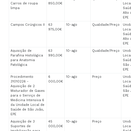
Carros de roupa
850,00€
Loca
limpa
Saúd
Alto 
EPE
Campos Cirúrgicos II
63
10-ago
Qualidade/Preço
Unid
975,00€
Loca
Saúd
Alto 
EPE
Aquisição de
63
10-ago
Qualidade/Preço
Unid
Parafina Histológica
990,00€
Loca
para Anatomia
Saúd
Patológica
São 
EPE
Procedimento
6
10-ago
Preço
Unid
31010226 -
000,00€
Loca
Aquisição de 2
Saúd
Misturador de Gases
São 
para o Serviço de
EPE
Medicina Intensiva 6
da Unidade Local de
Saúde de São João,
EPE
Aquisição de 3
45
10-ago
Preço
Unid
Suportes de
000,00€
Loca
Imobilização para
Saúd