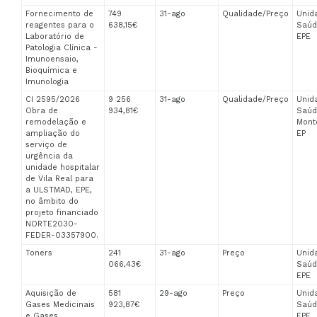
Fornecimento de
749
31-ago
Qualidade/Preço
Unid
reagentes para o
638,15€
Saúd
Laboratório de
EPE
Patologia Clínica -
Imunoensaio,
Bioquímica e
Imunologia
CI 2595/2026
9 256
31-ago
Qualidade/Preço
Unid
Obra de
934,81€
Saúd
remodelação e
Mont
ampliação do
EP
serviço de
urgência da
unidade hospitalar
de Vila Real para
a ULSTMAD, EPE,
no âmbito do
projeto financiado
NORTE2030-
FEDER-03357900.
Toners
241
31-ago
Preço
Unid
066,43€
Saúd
EPE
Aquisição de
581
29-ago
Preço
Unid
Gases Medicinais
923,87€
Saúd
e Gases
EPE