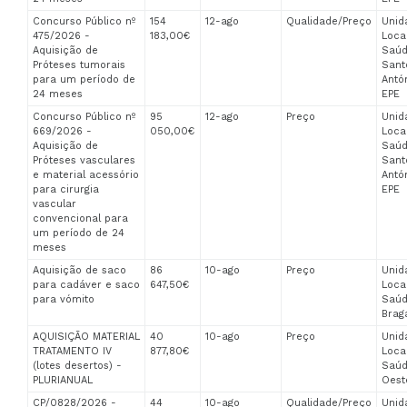
Concurso Público nº
154
12-ago
Qualidade/Preço
Unid
475/2026 -
183,00€
Loca
Aquisição de
Saúd
Próteses tumorais
Sant
para um período de
Antón
24 meses
EPE
Concurso Público nº
95
12-ago
Preço
Unid
669/2026 -
050,00€
Loca
Aquisição de
Saúd
Próteses vasculares
Sant
e material acessório
Antón
para cirurgia
EPE
vascular
convencional para
um período de 24
meses
Aquisição de saco
86
10-ago
Preço
Unid
para cadáver e saco
647,50€
Loca
para vómito
Saúd
Brag
AQUISIÇÃO MATERIAL
40
10-ago
Preço
Unid
TRATAMENTO IV
877,80€
Loca
(lotes desertos) -
Saúd
PLURIANUAL
Oest
CP/0828/2026 -
44
10-ago
Qualidade/Preço
Unid