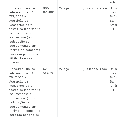
EPE
Concurso Público
305
27-ago
Qualidade/Preço
Unid
Internacional nº
871,48€
Loca
779/2026 –
Saúd
Aquisição de
Sant
Reagentes para
Antón
testes do laboratório
EPE
de Trombose e
Hemostase (I) com
colocação de
equipamentos em
regime de comodato
para um período de
36 (trinta e seis)
meses
Concurso Público
571
27-ago
Qualidade/Preço
Unid
Internacional nº
564,81€
Loca
784/2026 –
Saúd
Aquisição de
Sant
Reagentes para
Antón
testes do laboratório
EPE
de Trombose e
Hemostase (II) com
colocação de
equipamentos em
regime de comodato
para um período de