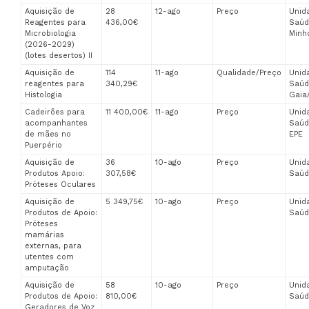
Aquisição de
28
12-ago
Preço
Unid
Reagentes para
436,00€
Saúd
Microbiologia
Minh
(2026-2029)
(lotes desertos) II
Aquisição de
114
11-ago
Qualidade/Preço
Unid
reagentes para
340,29€
Saúd
Histologia
Gaia
Cadeirões para
11 400,00€
11-ago
Preço
Unid
acompanhantes
Saúd
de mães no
EPE
Puerpério
Aquisição de
36
10-ago
Preço
Unid
Produtos Apoio:
307,58€
Saúd
Próteses Oculares
Aquisição de
5 349,75€
10-ago
Preço
Unid
Produtos de Apoio:
Saúd
Próteses
mamárias
externas, para
utentes com
amputação
Aquisição de
58
10-ago
Preço
Unid
Produtos de Apoio:
810,00€
Saúd
Geradores de Voz