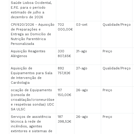
Saúde Lisboa Ocidental,
E.P.E. para o período
estimado de julho a
dezembro de 2026
CPI/620/2026 - Aquisição
702
03-set
Qualidade/Preço
de Preparações e
000,00€
Entrega ao Domicílio de
Nutrição Parentérica
Personalizada
Aquisição Reagentes
330
31-ago
Preço
Alérgenos
807,65€
Aquisição de
892
27-ago
Qualidade/Preço
Equipamentos para Sala
757,82€
de Intervenção de
Cardiologia
ocação de Equipamento
117
26-ago
Preço
(consola de
150,00€
crioablação/crioneurólise
e respetivas sondas) UDC
SA ULSC
Serviços de assistência
187
26-ago
Preço
técnica à rede de
398,52€
incêndios, agentes
extintores e sistemas de