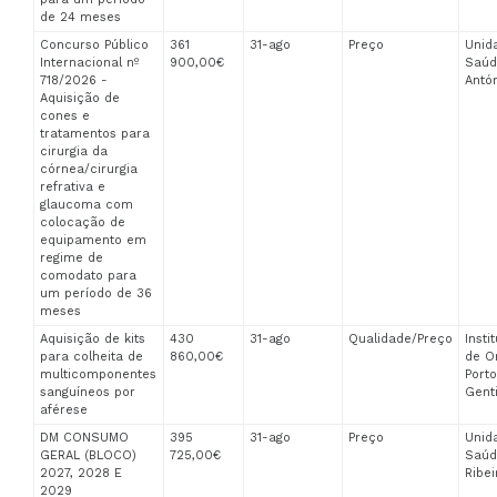
de 24 meses
Concurso Público
361
31-ago
Preço
Unid
Internacional nº
900,00€
Saúd
718/2026 -
Antón
Aquisição de
cones e
tratamentos para
cirurgia da
córnea/cirurgia
refrativa e
glaucoma com
colocação de
equipamento em
regime de
comodato para
um período de 36
meses
Aquisição de kits
430
31-ago
Qualidade/Preço
Insti
para colheita de
860,00€
de O
multicomponentes
Port
sanguíneos por
Genti
aférese
DM CONSUMO
395
31-ago
Preço
Unid
GERAL (BLOCO)
725,00€
Saúd
2027, 2028 E
Ribei
2029