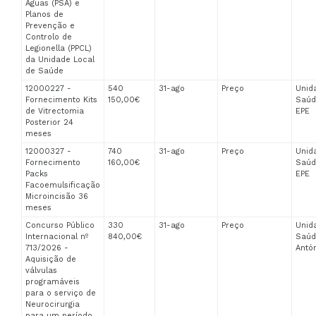
Águas (PSA) e
Planos de
Prevenção e
Controlo de
Legionella (PPCL)
da Unidade Local
de Saúde
12000227 -
540
31-ago
Preço
Unid
Fornecimento Kits
150,00€
Saúd
de Vitrectomia
EPE
Posterior 24
meses
12000327 -
740
31-ago
Preço
Unid
Fornecimento
160,00€
Saúd
Packs
EPE
Facoemulsificação
Microincisão 36
meses
Concurso Público
330
31-ago
Preço
Unid
Internacional nº
840,00€
Saúd
713/2026 -
Antón
Aquisição de
válvulas
programáveis
para o serviço de
Neurocirurgia
para um período