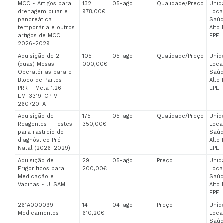
MCC - Artigos para
132
05-ago
Qualidade/Preço
Unid
drenagem biliar e
978,00€
Loca
pancreática
Saúd
temporária e outros
Alto 
artigos de MCC
EPE
2026-2029
Aquisição de 2
105
05-ago
Qualidade/Preço
Unid
(duas) Mesas
000,00€
Loca
Operatórias para o
Saúd
Bloco de Partos -
Alto 
PRR – Meta 1.26 -
EPE
EM-3319-CP-V-
260720-A
Aquisição de
175
05-ago
Qualidade/Preço
Unid
Reagentes – Testes
350,00€
Loca
para rastreio do
Saúd
diagnóstico Pré-
Alto 
Natal (2026-2029)
EPE
Aquisição de
29
05-ago
Preço
Unid
Frigoríficos para
200,00€
Loca
Medicação e
Saúd
Vacinas - ULSAM
Alto 
EPE
261A000099 -
14
04-ago
Preço
Unid
Medicamentos
610,20€
Loca
Saúd