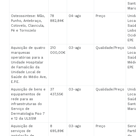
Sant
Mari
Osteossintese: Mão,
78
04-ago
Preço
Unid
Punho, Antebraço,
882,84€
Loca
Cotovelo, Clavicula,
Saúd
Pé e Tornozelo
Lisb
Ocid
EPE
Aquisição de quatro
210
03-ago
Qualidade/Preço
Unid
marquesas
000,00€
Loca
operatórias para a
Saúd
Unidade Hospitalar
Médi
de Famalicão da
EPE
Unidade Local de
Saúde do Médio Ave,
E.P.E.
Aquisição de bens e
37
03-ago
Qualidade/Preço
Unid
equipamentos de
437,55€
Loca
rede para as
Saúd
infraestruturas do
Sant
Serviço de
Mari
Dermatologia Piso 7
e 12 da ULSSM
Aquisição de
8
03-ago
Preço
Serv
serviços de
695,89€
Parti
instalação de
do