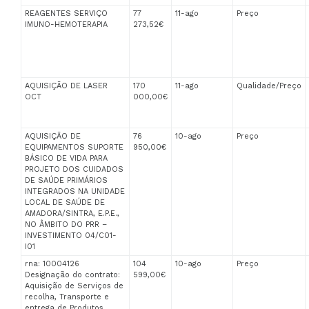
REAGENTES SERVIÇO
77
11-ago
Preço
IMUNO-HEMOTERAPIA
273,52€
AQUISIÇÃO DE LASER
170
11-ago
Qualidade/Preço
OCT
000,00€
AQUISIÇÃO DE
76
10-ago
Preço
EQUIPAMENTOS SUPORTE
950,00€
BÁSICO DE VIDA PARA
PROJETO DOS CUIDADOS
DE SAÚDE PRIMÁRIOS
INTEGRADOS NA UNIDADE
LOCAL DE SAÚDE DE
AMADORA/SINTRA, E.P.E.,
NO ÂMBITO DO PRR –
INVESTIMENTO 04/C01-
I01
rna: 10004126
104
10-ago
Preço
Designação do contrato:
599,00€
Aquisição de Serviços de
recolha, Transporte e
entrega de Produtos