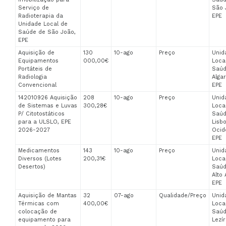
Serviço de
São 
Radioterapia da
EPE
Unidade Local de
Saúde de São João,
EPE
Aquisição de
130
10-ago
Preço
Unid
Equipamentos
000,00€
Loca
Portáteis de
Saúd
Radiologia
Algar
Convencional
EPE
142010926 Aquisição
208
10-ago
Preço
Unid
de Sistemas e Luvas
300,28€
Loca
P/ Citotostáticos
Saúd
para a ULSLO, EPE
Lisb
2026-2027
Ocid
EPE
Medicamentos
143
10-ago
Preço
Unid
Diversos (Lotes
200,31€
Loca
Desertos)
Saúd
Alto 
EPE
Aquisição de Mantas
32
07-ago
Qualidade/Preço
Unid
Térmicas com
400,00€
Loca
colocação de
Saúd
equipamento para
Lezír