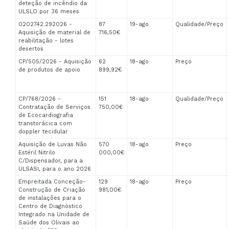
deteção de incêndio da
ULSLO por 36 meses
0202742.292026 -
87
19-ago
Qualidade/Preço
Aquisição de material de
716,50€
reabilitação - lotes
desertos
CP/505/2026 - Aquisição
62
18-ago
Preço
de produtos de apoio
899,92€
CP/768/2026 -
151
18-ago
Qualidade/Preço
Contratação de Serviços
750,00€
de Ecocardiografia
transtorácica com
doppler tecidular
Aquisição de Luvas Não
570
18-ago
Preço
Estéril Nitrilo
000,00€
C/Dispensador, para a
ULSASI, para o ano 2026
Empreitada Conceção-
129
18-ago
Preço
Construção de Criação
981,00€
de instalações para o
Centro de Diagnóstico
Integrado na Unidade de
Saúde dos Olivais ao