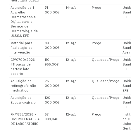
Nefrologia ULSLO
Aquisição de 1
74
14-ago
Preço
Unid
Aparelho
000,00€
Saúd
Dermatoscopia
EPE
Digital para o
Serviço de
Dermatologia da
ULSSJ, EPE
Material para
83
12-ago
Preço
Unid
Radiologia de
000,00€
Saúd
Intervenção
Aveir
CP/0700/2026 -
110
12-ago
Qualidade/Preço
Unid
#Trouxas de
955,00€
Saúd
partos: lote
EPE
deserto
Aquisição de
25
12-ago
Qualidade/Preço
Unid
retinografo não
000,00€
Saúd
medriático
EPE
Aquisição de
120
12-ago
Qualidade/Preço
Unid
Ecocardiógrafo
000,00€
Saúd
EPE
PN/1835/2026 -
57
12-ago
Preço
Insti
DIVERSO MATERIAL
939,04€
de O
DE LABORATÓRIO
Lisb
Genti