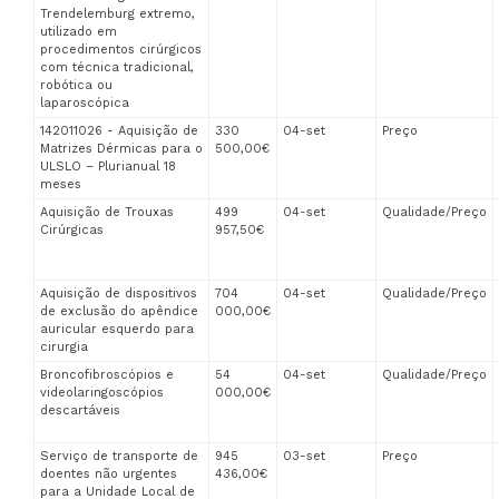
Trendelemburg extremo,
utilizado em
procedimentos cirúrgicos
com técnica tradicional,
robótica ou
laparoscópica
142011026 - Aquisição de
330
04-set
Preço
Matrizes Dérmicas para o
500,00€
ULSLO – Plurianual 18
meses
Aquisição de Trouxas
499
04-set
Qualidade/Preço
Cirúrgicas
957,50€
Aquisição de dispositivos
704
04-set
Qualidade/Preço
de exclusão do apêndice
000,00€
auricular esquerdo para
cirurgia
Broncofibroscópios e
54
04-set
Qualidade/Preço
videolaringoscópios
000,00€
descartáveis
Serviço de transporte de
945
03-set
Preço
doentes não urgentes
436,00€
para a Unidade Local de