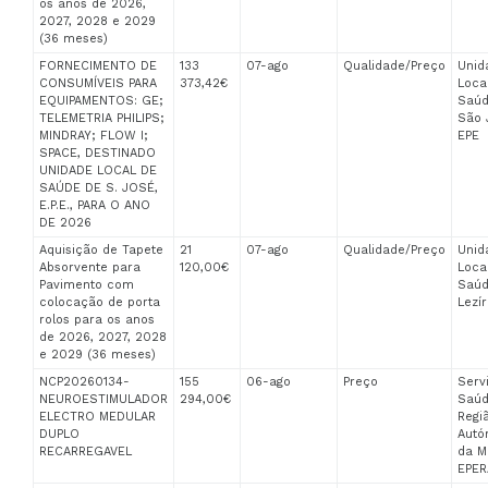
os anos de 2026,
2027, 2028 e 2029
(36 meses)
FORNECIMENTO DE
133
07-ago
Qualidade/Preço
Unid
CONSUMÍVEIS PARA
373,42€
Loca
EQUIPAMENTOS: GE;
Saúd
TELEMETRIA PHILIPS;
São 
MINDRAY; FLOW I;
EPE
SPACE, DESTINADO
UNIDADE LOCAL DE
SAÚDE DE S. JOSÉ,
E.P.E., PARA O ANO
DE 2026
Aquisição de Tapete
21
07-ago
Qualidade/Preço
Unid
Absorvente para
120,00€
Loca
Pavimento com
Saúd
colocação de porta
Lezír
rolos para os anos
de 2026, 2027, 2028
e 2029 (36 meses)
NCP20260134-
155
06-ago
Preço
Serv
NEUROESTIMULADOR
294,00€
Saúd
ELECTRO MEDULAR
Regi
DUPLO
Aut
RECARREGAVEL
da M
EPE