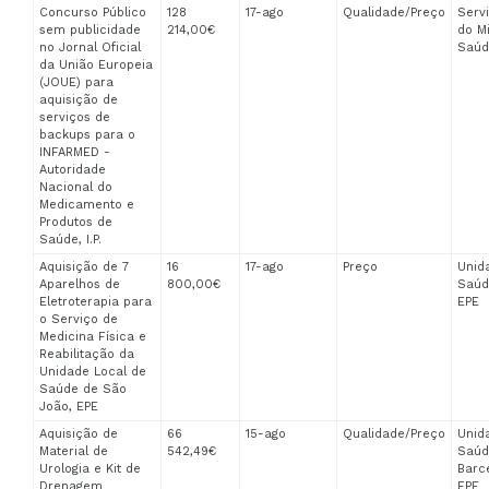
Concurso Público
128
17-ago
Qualidade/Preço
Servi
sem publicidade
214,00€
do Mi
no Jornal Oficial
Saúd
da União Europeia
(JOUE) para
aquisição de
serviços de
backups para o
INFARMED -
Autoridade
Nacional do
Medicamento e
Produtos de
Saúde, I.P.
Aquisição de 7
16
17-ago
Preço
Unid
Aparelhos de
800,00€
Saúd
Eletroterapia para
EPE
o Serviço de
Medicina Física e
Reabilitação da
Unidade Local de
Saúde de São
João, EPE
Aquisição de
66
15-ago
Qualidade/Preço
Unid
Material de
542,49€
Saúd
Urologia e Kit de
Barc
Drenagem
EPE