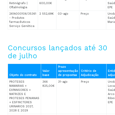
Retinógrafo |
600,00€
Saúd
Oftalmologia
EPE
261A000106/35361
2 552,68€
03-ago
Preço
Unid
- Produtos
Saúd
farmacêuticos
Maria
Serviço Genética
Concursos lançados até 30
de julho
Prazo
Valor
apresentação
Critério de
Enti
Objeto do contrato
base
de propostas
Adjudicação
adju
PROTESES
366
31-ago
Preço
Unid
MAMARIAS +
825,00€
Loca
EXPANSORES +
Saúd
MATRIZES E
Arco
PROTESES PENIANAS
Ribei
+ ESFINCTERES
EPE
URINARIOS 2027,
2028 E 2029