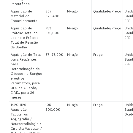
Percutânea
Aquisição de
257
14-ago
Qualidade/Preço
Unid
Material de
925,40€
Saúd
Encavilhamento
EPE
Aquisição de
739
14-ago
Qualidade/Preço
Unid
Prótese Total de
875,00€
Saúd
Joelho e Prótese
EPE
Total de Revisão
de Joelho
Aquisição de Tiras
57 173,20€
14-ago
Preço
Unid
para Reagentes
Saúd
para
EPE
Determinação de
Glicose no Sangue
e outros
Parâmetros, para
ULS da Guarda,
E.P.E., para 36
meses
142011126 -
105
14-ago
Preço
Unid
Aquisição
600,00€
Saúd
Tabuleiros
Ocide
Angiografia /
Neurorradiologia /
Cirurgia Vascular /