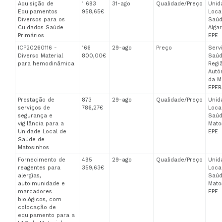
Aquisição de
1 693
31-ago
Qualidade/Preço
Unid
Equipamentos
958,65€
Loca
Diversos para os
Saúd
Cuidados Saúde
Algar
Primários
EPE
ICP20260116 -
166
29-ago
Preço
Serv
Diverso Material
800,00€
Saúd
para hemodinâmica
Regi
Aut
da M
EPE
Prestação de
873
29-ago
Qualidade/Preço
Unid
serviços de
786,27€
Loca
segurança e
Saúd
vigilância para a
Mato
Unidade Local de
EPE
Saúde de
Matosinhos
Fornecimento de
495
29-ago
Qualidade/Preço
Unid
reagentes para
359,63€
Loca
alergias,
Saúd
autoimunidade e
Mato
marcadores
EPE
biológicos, com
colocação de
equipamento para a