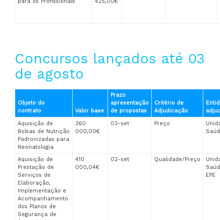
para os Profissionais
425,00€
Concursos lançados até 03
de agosto
Prazo
Objeto do
apresentação
Critério de
Enti
contrato
Valor base
de propostas
Adjudicação
adju
Aquisição de
360
03-set
Preço
Unid
Bolsas de Nutrição
000,00€
Saúd
Padronizadas para
Neonatologia
Aquisição de
410
02-set
Qualidade/Preço
Unid
Prestação de
000,04€
Saúd
Serviços de
EPE
Elaboração,
Implementação e
Acompanhamento
dos Planos de
Segurança de