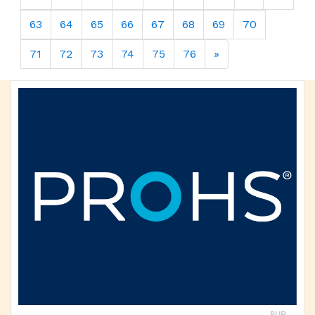
63
64
65
66
67
68
69
70
71
72
73
74
75
76
»
PUB