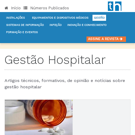
Início
Números Publicados
INSTALAÇÕES
EQUIPAMENTOS E DISPOSITIVOS MÉDICOS
GESTÃO
SISTEMAS DE INFORMAÇÃO
INFEÇÃO
INOVAÇÃO E CONHECIMENTO
FORMAÇÃO E EVENTOS
INÍCIO
NOTÍCIAS
GESTÃO
ASSINE A REVISTA
Gestão Hospitalar
Artigos técnicos, formativos, de opinião e notícias sobre
gestão hospitalar