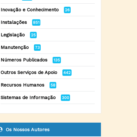
Inovação e Conhecimento
26
Instalações
851
Legislação
25
Manutenção
73
Números Publicados
135
Outros Serviços de Apoio
442
Recursos Humanos
58
Sistemas de Informação
300
Os Nossos Autores