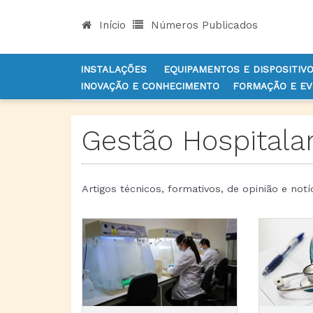
Início
Números Publicados
INSTALAÇÕES
EQUIPAMENTOS E DISPOSITIV
INOVAÇÃO E CONHECIMENTO
FORMAÇÃO E E
INÍCIO
NOTÍCIAS
GESTÃO
Gestão Hospitala
Artigos técnicos, formativos, de opinião e notí