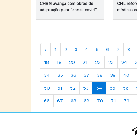
CHBM avança com obras de
CHL refor
adaptação para “zonas covid”
médicas c
«
1
2
3
4
5
6
7
8
18
19
20
21
22
23
24
34
35
36
37
38
39
40
50
51
52
53
54
55
56
66
67
68
69
70
71
72