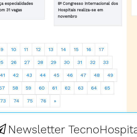
ça especialidades
8º Congresso Internacional dos
om 31 vagas
Hospitais realiza-se em
novembro
9
10
11
12
13
14
15
16
17
25
26
27
28
29
30
31
32
33
41
42
43
44
45
46
47
48
49
57
58
59
60
61
62
63
64
65
73
74
75
76
»
Newsletter TecnoHospita