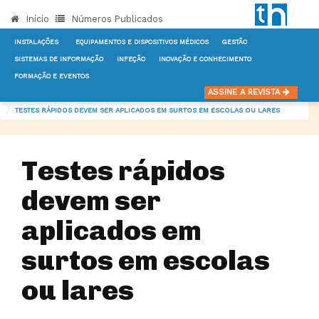
Início
Números Publicados
INSTALAÇÕES
EQUIPAMENTOS E DISPOSITIVOS MÉDICOS
GESTÃO
SISTEMAS DE INFORMAÇÃO
INFEÇÃO
INOVAÇÃO E CONHECIMENTO
FORMAÇÃO E EVENTOS
INÍCIO
NOTÍCIAS
INFEÇÃO
ASSINE A REVISTA
TESTES RÁPIDOS DEVEM SER APLICADOS EM SURTOS EM ESCOLAS OU LARES
Testes rápidos
devem ser
aplicados em
surtos em escolas
ou lares