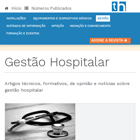
Início
Números Publicados
INSTALAÇÕES
EQUIPAMENTOS E DISPOSITIVOS MÉDICOS
GESTÃO
SISTEMAS DE INFORMAÇÃO
INFEÇÃO
INOVAÇÃO E CONHECIMENTO
FORMAÇÃO E EVENTOS
INÍCIO
NOTÍCIAS
GESTÃO
ASSINE A REVISTA
Gestão Hospitalar
Artigos técnicos, formativos, de opinião e notícias sobre
gestão hospitalar