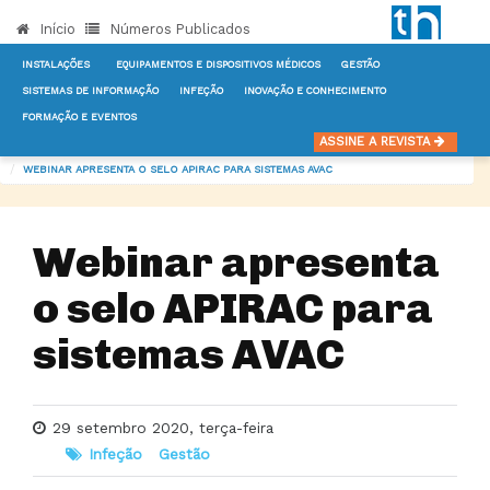
Início
Números Publicados
INSTALAÇÕES
EQUIPAMENTOS E DISPOSITIVOS MÉDICOS
GESTÃO
SISTEMAS DE INFORMAÇÃO
INFEÇÃO
INOVAÇÃO E CONHECIMENTO
FORMAÇÃO E EVENTOS
INÍCIO
NOTÍCIAS
INFEÇÃO
ASSINE A REVISTA
WEBINAR APRESENTA O SELO APIRAC PARA SISTEMAS AVAC
Webinar apresenta
o selo APIRAC para
sistemas AVAC
29 setembro 2020, terça-feira
Infeção
Gestão