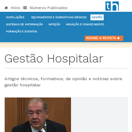
Início
Números Publicados
INSTALAÇÕES
EQUIPAMENTOS E DISPOSITIVOS MÉDICOS
GESTÃO
SISTEMAS DE INFORMAÇÃO
INFEÇÃO
INOVAÇÃO E CONHECIMENTO
FORMAÇÃO E EVENTOS
INÍCIO
NOTÍCIAS
GESTÃO
ASSINE A REVISTA
Gestão Hospitalar
Artigos técnicos, formativos, de opinião e notícias sobre
gestão hospitalar