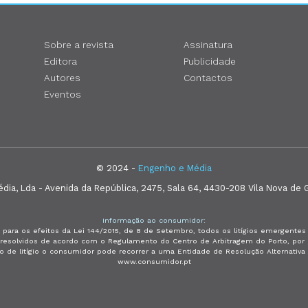
Sobre a revista
Assinatura
Editora
Publicidade
Autores
Contactos
Eventos
© 2024 -
Engenho e Média
ia, Lda - Avenida da República, 2475, Sala 64, 4430-208 Vila Nova de G
Informação ao consumidor:
 para os efeitos da Lei 144/2015, de 8 de Setembro, todos os litígios emergent
e resolvidos de acordo com o Regulamento do Centro de Arbitragem do Porto, p
so de litígio o consumidor pode recorrer a uma Entidade de Resolução Alternativ
www.consumidor.pt