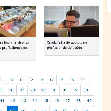
ra imprimir viseiras
Criada linha de apoio para
a profissionais de
profissionais de saúde
9
10
11
12
13
14
15
16
17
25
26
27
28
29
30
31
32
33
41
42
43
44
45
46
47
48
49
57
58
59
60
61
62
63
64
65