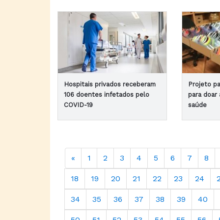
Hospitais privados receberam
Projeto pa
106 doentes infetados pelo
para doar 
COVID-19
saúde
«
1
2
3
4
5
6
7
8
18
19
20
21
22
23
24
34
35
36
37
38
39
40
50
51
52
53
54
55
56