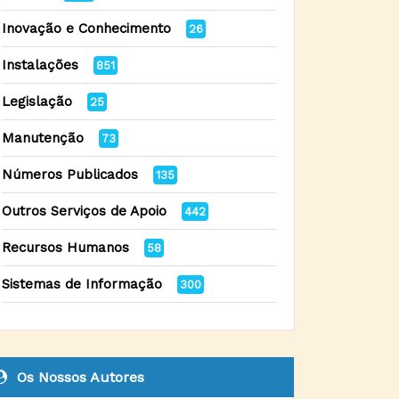
Inovação e Conhecimento
26
Instalações
851
Legislação
25
Manutenção
73
Números Publicados
135
Outros Serviços de Apoio
442
Recursos Humanos
58
Sistemas de Informação
300
Os Nossos Autores