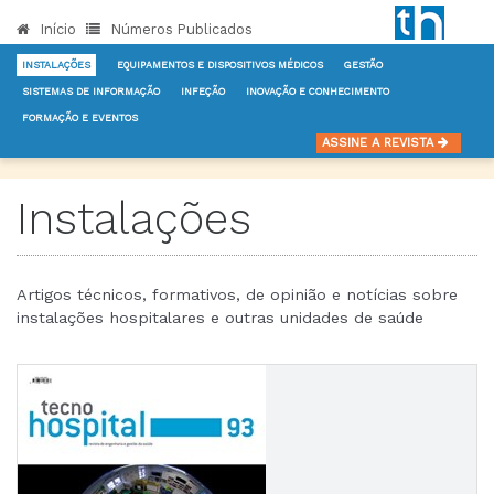
Início
Números Publicados
INSTALAÇÕES
EQUIPAMENTOS E DISPOSITIVOS MÉDICOS
GESTÃO
SISTEMAS DE INFORMAÇÃO
INFEÇÃO
INOVAÇÃO E CONHECIMENTO
FORMAÇÃO E EVENTOS
INÍCIO
NOTÍCIAS
INSTALAÇÕES
ASSINE A REVISTA
Instalações
Artigos técnicos, formativos, de opinião e notícias sobre
instalações hospitalares e outras unidades de saúde