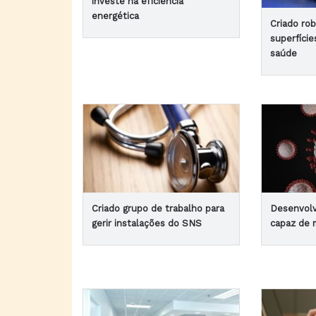
investe na eficiência
energética
Criado ro
superfíci
saúde
Criado grupo de trabalho para
Desenvolvi
gerir instalações do SNS
capaz de 