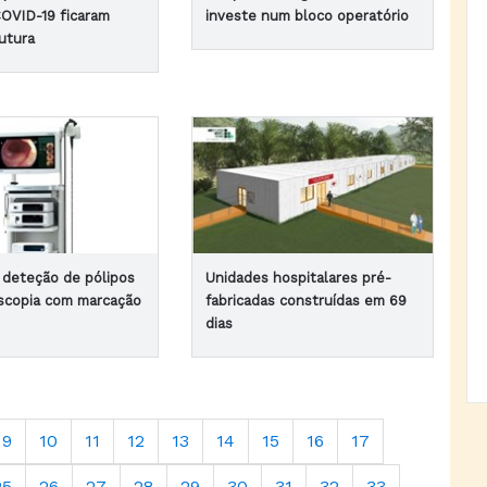
OVID-19 ficaram
investe num bloco operatório
utura
 deteção de pólipos
Unidades hospitalares pré-
scopia com marcação
fabricadas construídas em 69
dias
9
10
11
12
13
14
15
16
17
25
26
27
28
29
30
31
32
33