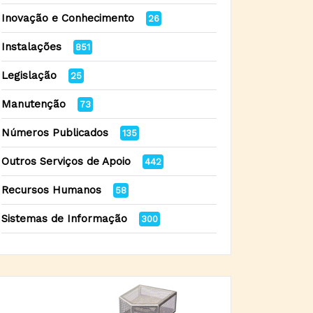
Inovação e Conhecimento
26
Instalações
851
Legislação
25
Manutenção
73
Números Publicados
135
Outros Serviços de Apoio
442
Recursos Humanos
58
Sistemas de Informação
300