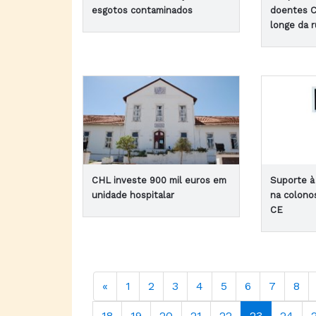
esgotos contaminados
doentes C
longe da r
CHL investe 900 mil euros em
Suporte à
unidade hospitalar
na colono
CE
«
1
2
3
4
5
6
7
8
18
19
20
21
22
23
24