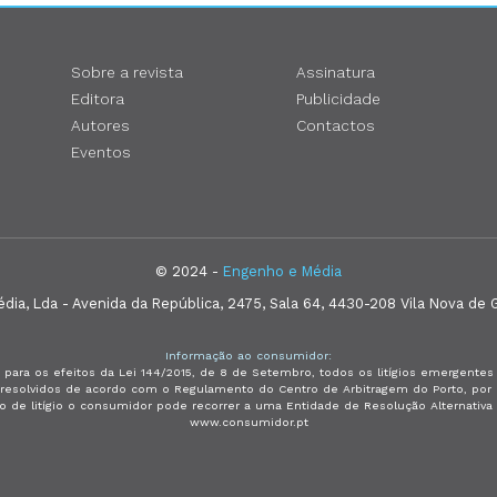
Sobre a revista
Assinatura
Editora
Publicidade
Autores
Contactos
Eventos
© 2024 -
Engenho e Média
ia, Lda - Avenida da República, 2475, Sala 64, 4430-208 Vila Nova de G
Informação ao consumidor:
 para os efeitos da Lei 144/2015, de 8 de Setembro, todos os litígios emergent
e resolvidos de acordo com o Regulamento do Centro de Arbitragem do Porto, p
so de litígio o consumidor pode recorrer a uma Entidade de Resolução Alternativ
www.consumidor.pt