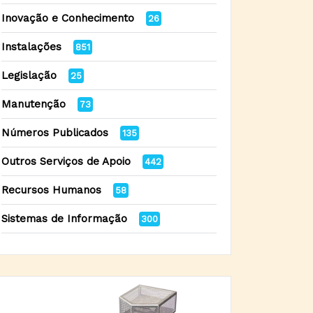
Inovação e Conhecimento
26
Instalações
851
Legislação
25
Manutenção
73
Números Publicados
135
Outros Serviços de Apoio
442
Recursos Humanos
58
Sistemas de Informação
300