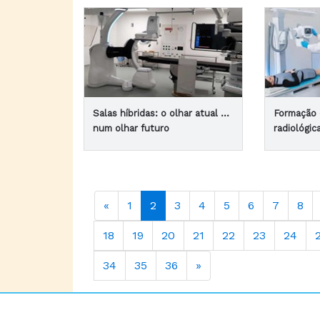
Salas híbridas: o olhar atual …
Formação
num olhar futuro
radiológi
«
1
2
3
4
5
6
7
8
18
19
20
21
22
23
24
34
35
36
»