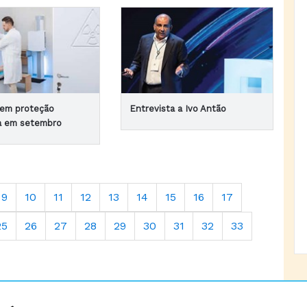
 em proteção
Entrevista a Ivo Antão
ca em setembro
9
10
11
12
13
14
15
16
17
25
26
27
28
29
30
31
32
33