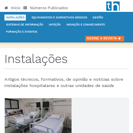
Início
Números Publicados
INSTALAÇÕES
EQUIPAMENTOS E DISPOSITIVOS MÉDICOS
GESTÃO
SISTEMAS DE INFORMAÇÃO
INFEÇÃO
INOVAÇÃO E CONHECIMENTO
FORMAÇÃO E EVENTOS
INÍCIO
NOTÍCIAS
INSTALAÇÕES
ASSINE A REVISTA
Instalações
Artigos técnicos, formativos, de opinião e notícias sobre
instalações hospitalares e outras unidades de saúde