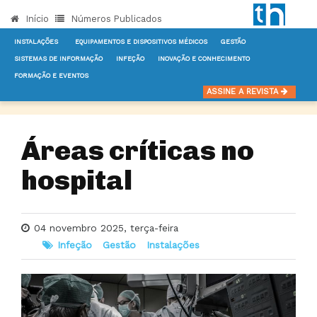
Início
Números Publicados
INSTALAÇÕES
EQUIPAMENTOS E DISPOSITIVOS MÉDICOS
GESTÃO
SISTEMAS DE INFORMAÇÃO
INFEÇÃO
INOVAÇÃO E CONHECIMENTO
FORMAÇÃO E EVENTOS
INÍCIO
NOTÍCIAS
INFEÇÃO
ÁREAS CRÍTICAS NO HOSPITAL
ASSINE A REVISTA
Áreas críticas no
hospital
04 novembro 2025, terça-feira
Infeção
Gestão
Instalações