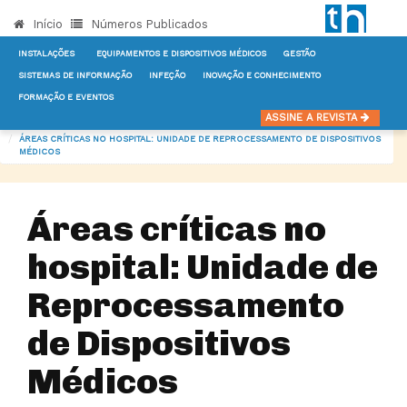
Início
Números Publicados
INSTALAÇÕES
EQUIPAMENTOS E DISPOSITIVOS MÉDICOS
GESTÃO
SISTEMAS DE INFORMAÇÃO
INFEÇÃO
INOVAÇÃO E CONHECIMENTO
FORMAÇÃO E EVENTOS
INÍCIO
NOTÍCIAS
INSTALAÇÕES
ASSINE A REVISTA
ÁREAS CRÍTICAS NO HOSPITAL: UNIDADE DE REPROCESSAMENTO DE DISPOSITIVOS
MÉDICOS
Áreas críticas no
hospital: Unidade de
Reprocessamento
de Dispositivos
Médicos