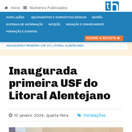
Início
Números Publicados
INSTALAÇÕES
EQUIPAMENTOS E DISPOSITIVOS MÉDICOS
GESTÃO
SISTEMAS DE INFORMAÇÃO
INFEÇÃO
INOVAÇÃO E CONHECIMENTO
FORMAÇÃO E EVENTOS
INÍCIO
NOTÍCIAS
INSTALAÇÕES
ASSINE A REVISTA
INAUGURADA PRIMEIRA USF DO LITORAL ALENTEJANO
Inaugurada
primeira USF do
Litoral Alentejano
10 janeiro 2024, quarta-feira
Instalações