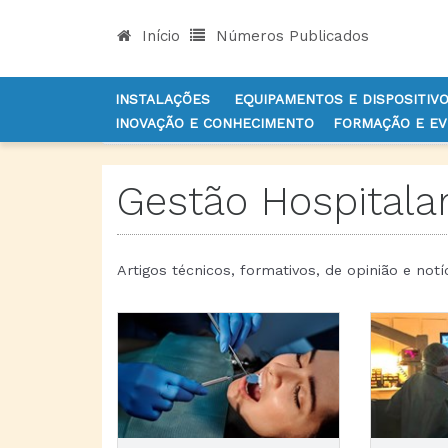
Início
Números Publicados
INSTALAÇÕES
EQUIPAMENTOS E DISPOSITIV
INOVAÇÃO E CONHECIMENTO
FORMAÇÃO E E
INÍCIO
NOTÍCIAS
GESTÃO
Gestão Hospitala
Artigos técnicos, formativos, de opinião e notí