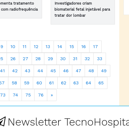
ementa tratamento
Investigadores criam
s com radiofrequência
biomaterial fetal injetável para
tratar dor lombar
9
10
11
12
13
14
15
16
17
25
26
27
28
29
30
31
32
33
41
42
43
44
45
46
47
48
49
57
58
59
60
61
62
63
64
65
73
74
75
76
»
Newsletter TecnoHospita