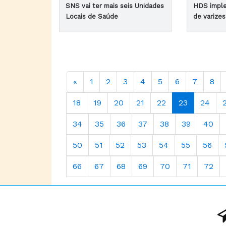
SNS vai ter mais seis Unidades
HDS impl
Locais de Saúde
de varize
«
1
2
3
4
5
6
7
8
18
19
20
21
22
23
24
34
35
36
37
38
39
40
50
51
52
53
54
55
56
66
67
68
69
70
71
72