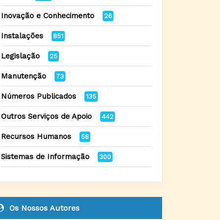
Inovação e Conhecimento
26
Instalações
851
Legislação
25
Manutenção
73
Números Publicados
135
Outros Serviços de Apoio
442
Recursos Humanos
58
Sistemas de Informação
300
Os Nossos Autores