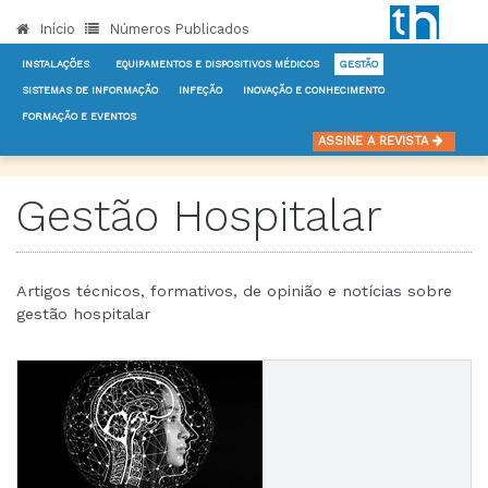
Início
Números Publicados
INSTALAÇÕES
EQUIPAMENTOS E DISPOSITIVOS MÉDICOS
GESTÃO
SISTEMAS DE INFORMAÇÃO
INFEÇÃO
INOVAÇÃO E CONHECIMENTO
FORMAÇÃO E EVENTOS
INÍCIO
NOTÍCIAS
GESTÃO
ASSINE A REVISTA
Gestão Hospitalar
Artigos técnicos, formativos, de opinião e notícias sobre
gestão hospitalar