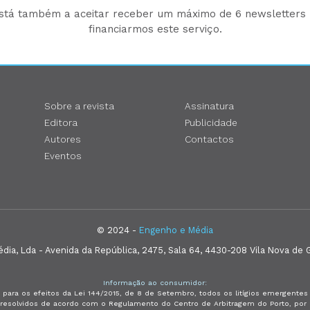
está também a aceitar receber um máximo de 6 newsletters p
financiarmos este serviço.
Sobre a revista
Assinatura
Editora
Publicidade
Autores
Contactos
Eventos
© 2024 -
Engenho e Média
ia, Lda - Avenida da República, 2475, Sala 64, 4430-208 Vila Nova de G
Informação ao consumidor:
 para os efeitos da Lei 144/2015, de 8 de Setembro, todos os litígios emergent
e resolvidos de acordo com o Regulamento do Centro de Arbitragem do Porto, p