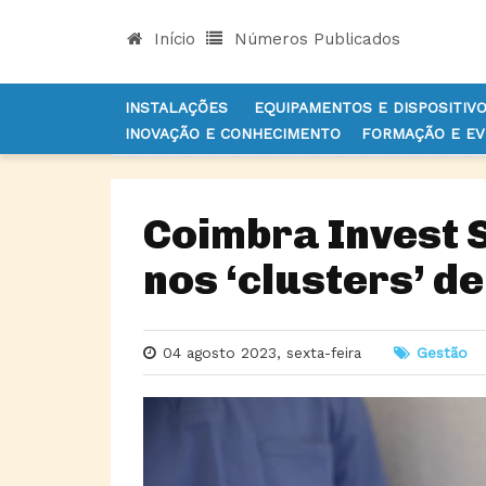
Início
Números Publicados
INSTALAÇÕES
EQUIPAMENTOS E DISPOSITIV
INOVAÇÃO E CONHECIMENTO
FORMAÇÃO E E
INÍCIO
NOTÍCIAS
GESTÃO
COIMBRA INVEST
Coimbra Invest 
nos ‘clusters’ d
04 agosto 2023, sexta-feira
Gestão