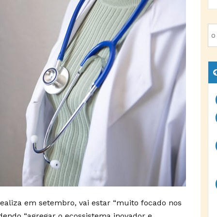
ealiza em setembro, vai estar “muito focado nos
ndendo “agregar o ecossistema inovador e