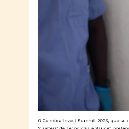
O Coimbra Invest Summit 2023, que se r
‘clusters’ de Tecnologia e Saúde”, prete