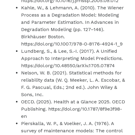
https://doi.org/10.1016/j.ymssp.2005.09.012
Kahle, W., & Lehmann, A. (2010). The Wiener
Process as a Degradation Model: Modeling
and Parameter Estimation. In Advances in
Degradation Modeling (pp. 127–146).
Birkhäuser Boston.
https://doi.org/10.1007/978-0-8176-4924-1_9
Lundberg, S., & Lee, S.-I. (2017). A Unified
Approach to Interpreting Model Predictions.
https://doi.org/10.48550/arXiv.1705.07874
Nelson, W. B. (2021). Statistical methods for
reliability data (W. Q. Meeker, L. A. Escobar, &
F. G. Pascual, Eds.; 2nd ed.). John Wiley &
Sons, Inc.
OECD. (2025). Health at a Glance 2025. OECD
Publishing. https://doi.org/10.1787/8f9e3f98-
en
Pierskalla, W. P., & Voelker, J. A. (1976). A
survey of maintenance models: The control