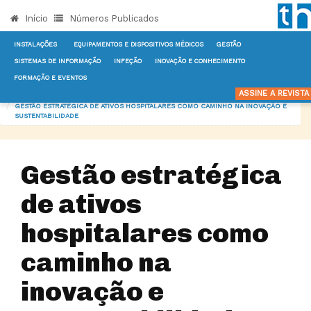
Início
Números Publicados
INSTALAÇÕES
EQUIPAMENTOS E DISPOSITIVOS MÉDICOS
GESTÃO
SISTEMAS DE INFORMAÇÃO
INFEÇÃO
INOVAÇÃO E CONHECIMENTO
FORMAÇÃO E EVENTOS
INÍCIO
NOTÍCIAS
GESTÃO
ASSINE A REVIST
GESTÃO ESTRATÉGICA DE ATIVOS HOSPITALARES COMO CAMINHO NA INOVAÇÃO E
SUSTENTABILIDADE
Gestão estratégica
de ativos
hospitalares como
caminho na
inovação e