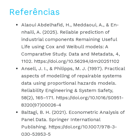
Referências
Alaoui Abdelhafid, H., Meddaoui, A., & En-
nhaili, A. (2025). Reliable prediction of
industrial components Remaining Useful
Life using Cox and Weibull models: A
Comparative Study. Data and Metadata, 4,
1102. https://doi.org/10.56294/dm20251102
Ansell, J. I., & Philipps, M. J. (1997). Practical
aspects of modelling of repairable systems
data using proportional hazards models.
Reliability Engineering & System Safety,
58(2), 165–171. https://doi.org/10.1016/S0951-
8320(97)00026-4
Baltagi, B. H. (2021). Econometric Analysis of
Panel Data. Springer International
Publishing. https://doi.org/10.1007/978-3-
030-53953-5