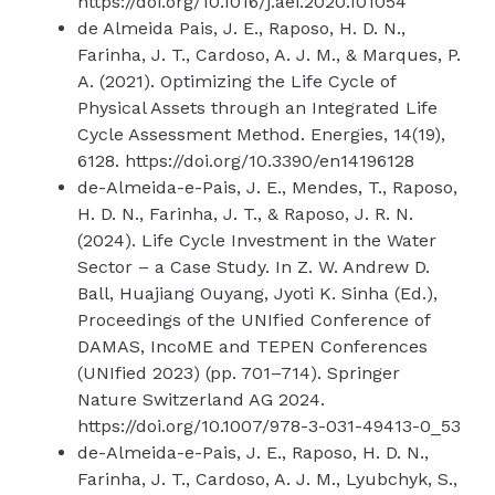
https://doi.org/10.1016/j.aei.2020.101054
de Almeida Pais, J. E., Raposo, H. D. N.,
Farinha, J. T., Cardoso, A. J. M., & Marques, P.
A. (2021). Optimizing the Life Cycle of
Physical Assets through an Integrated Life
Cycle Assessment Method. Energies, 14(19),
6128. https://doi.org/10.3390/en14196128
de-Almeida-e-Pais, J. E., Mendes, T., Raposo,
H. D. N., Farinha, J. T., & Raposo, J. R. N.
(2024). Life Cycle Investment in the Water
Sector – a Case Study. In Z. W. Andrew D.
Ball, Huajiang Ouyang, Jyoti K. Sinha (Ed.),
Proceedings of the UNIfied Conference of
DAMAS, IncoME and TEPEN Conferences
(UNIfied 2023) (pp. 701–714). Springer
Nature Switzerland AG 2024.
https://doi.org/10.1007/978-3-031-49413-0_53
de-Almeida-e-Pais, J. E., Raposo, H. D. N.,
Farinha, J. T., Cardoso, A. J. M., Lyubchyk, S.,