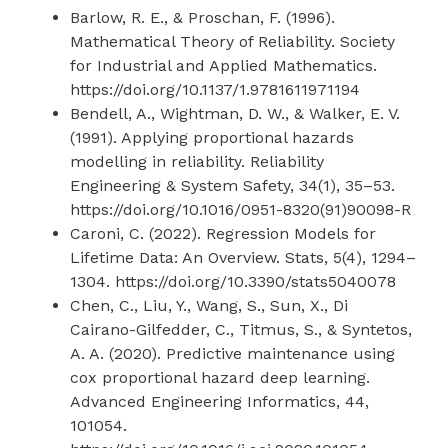
Barlow, R. E., & Proschan, F. (1996).
Mathematical Theory of Reliability. Society
for Industrial and Applied Mathematics.
https://doi.org/10.1137/1.9781611971194
Bendell, A., Wightman, D. W., & Walker, E. V.
(1991). Applying proportional hazards
modelling in reliability. Reliability
Engineering & System Safety, 34(1), 35–53.
https://doi.org/10.1016/0951-8320(91)90098-R
Caroni, C. (2022). Regression Models for
Lifetime Data: An Overview. Stats, 5(4), 1294–
1304. https://doi.org/10.3390/stats5040078
Chen, C., Liu, Y., Wang, S., Sun, X., Di
Cairano-Gilfedder, C., Titmus, S., & Syntetos,
A. A. (2020). Predictive maintenance using
cox proportional hazard deep learning.
Advanced Engineering Informatics, 44,
101054.