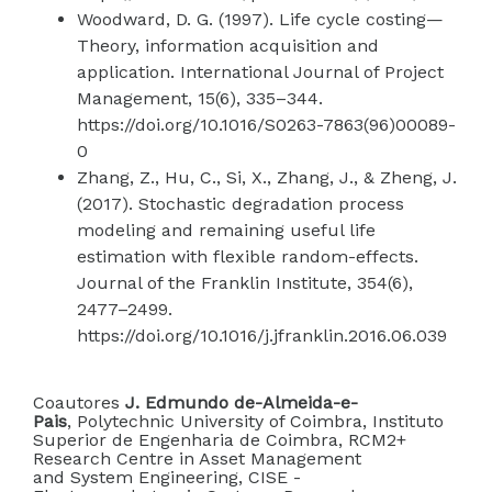
Woodward, D. G. (1997). Life cycle costing—
Theory, information acquisition and
application. International Journal of Project
Management, 15(6), 335–344.
https://doi.org/10.1016/S0263-7863(96)00089-
0
Zhang, Z., Hu, C., Si, X., Zhang, J., & Zheng, J.
(2017). Stochastic degradation process
modeling and remaining useful life
estimation with flexible random-effects.
Journal of the Franklin Institute, 354(6),
2477–2499.
https://doi.org/10.1016/j.jfranklin.2016.06.039
Coautores
J. Edmundo de-Almeida-e-
Pais
, Polytechnic University of Coimbra, Instituto
Superior de Engenharia de Coimbra, RCM2+
Research Centre in Asset Management
and System Engineering, CISE -