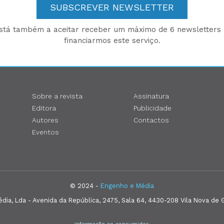
SUBSCREVER NEWSLETTER
está também a aceitar receber um máximo de 6 newsletters p
financiarmos este serviço.
Sobre a revista
Assinatura
Editora
Publicidade
Autores
Contactos
Eventos
© 2024 -
Engenho e Média
ia, Lda - Avenida da República, 2475, Sala 64, 4430-208 Vila Nova de G
Informação ao consumidor: