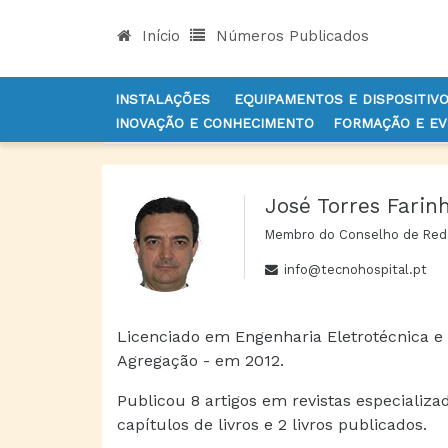
Início
Números Publicados
INSTALAÇÕES
EQUIPAMENTOS E DISPOSITIV
INOVAÇÃO E CONHECIMENTO
FORMAÇÃO E E
INÍCIO
AUTORES
JOSÉ TORRES FARINHA
José Torres Farin
Membro do Conselho de Red
info@tecnohospital.pt
Licenciado em Engenharia Eletrotécnica 
Agregação - em 2012.
Publicou 8 artigos em revistas especializa
capítulos de livros e 2 livros publicados.