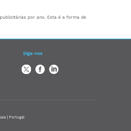
ublicitárias por ano. Esta é a forma de
Siga-nos
aia | Portugal