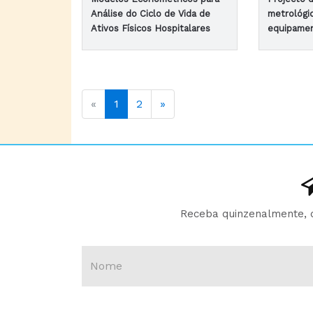
Análise do Ciclo de Vida de
metrológi
Ativos Físicos Hospitalares
equipamen
«
1
2
»
Receba quinzenalmente, d