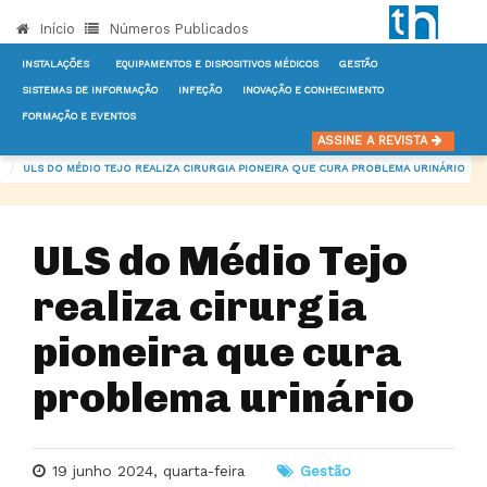
Início
Números Publicados
INSTALAÇÕES
EQUIPAMENTOS E DISPOSITIVOS MÉDICOS
GESTÃO
SISTEMAS DE INFORMAÇÃO
INFEÇÃO
INOVAÇÃO E CONHECIMENTO
FORMAÇÃO E EVENTOS
INÍCIO
NOTÍCIAS
GESTÃO
ASSINE A REVISTA
ULS DO MÉDIO TEJO REALIZA CIRURGIA PIONEIRA QUE CURA PROBLEMA URINÁRIO
ULS do Médio Tejo
realiza cirurgia
pioneira que cura
problema urinário
19 junho 2024, quarta-feira
Gestão