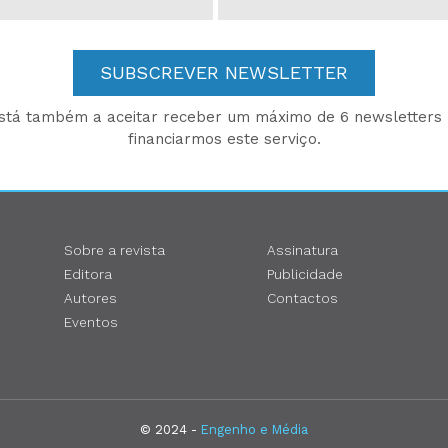
SUBSCREVER NEWSLETTER
está também a aceitar receber um máximo de 6 newsletters p
financiarmos este serviço.
Sobre a revista
Assinatura
Editora
Publicidade
Autores
Contactos
Eventos
© 2024 -
Engenho e Média