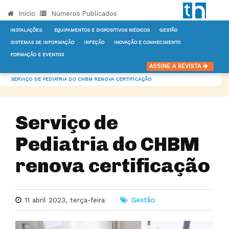
Início
Números Publicados
INSTALAÇÕES
EQUIPAMENTOS E DISPOSITIVOS MÉDICOS
GESTÃO
SISTEMAS DE INFORMAÇÃO
INFEÇÃO
INOVAÇÃO E CONHECIMENTO
FORMAÇÃO E EVENTOS
INÍCIO
NOTÍCIAS
GESTÃO
ASSINE A REVISTA
SERVIÇO DE PEDIATRIA DO CHBM RENOVA CERTIFICAÇÃO
Serviço de
Pediatria do CHBM
renova certificação
11 abril 2023, terça-feira
Gestão