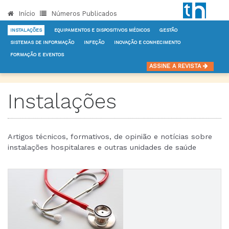
Início
Números Publicados
INSTALAÇÕES
EQUIPAMENTOS E DISPOSITIVOS MÉDICOS
GESTÃO
SISTEMAS DE INFORMAÇÃO
INFEÇÃO
INOVAÇÃO E CONHECIMENTO
FORMAÇÃO E EVENTOS
INÍCIO
NOTÍCIAS
INSTALAÇÕES
ASSINE A REVISTA
Instalações
Artigos técnicos, formativos, de opinião e notícias sobre
instalações hospitalares e outras unidades de saúde