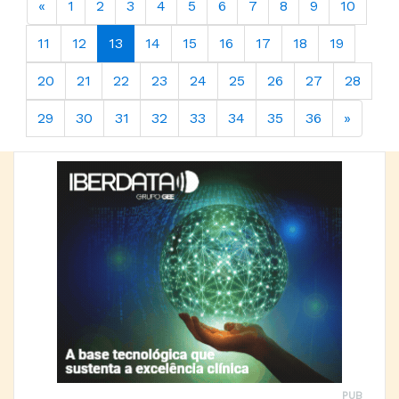
«
1
2
3
4
5
6
7
8
9
10
11
12
13
14
15
16
17
18
19
20
21
22
23
24
25
26
27
28
29
30
31
32
33
34
35
36
»
PUB