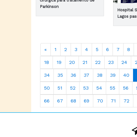
cirúrgica para tratamento de
Parkinson
Hospital 
Lagos pas
«
1
2
3
4
5
6
7
8
18
19
20
21
22
23
24
34
35
36
37
38
39
40
50
51
52
53
54
55
56
66
67
68
69
70
71
72