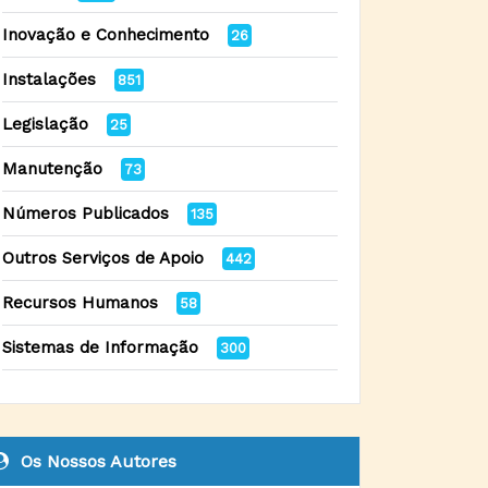
Inovação e Conhecimento
26
Instalações
851
Legislação
25
Manutenção
73
Números Publicados
135
Outros Serviços de Apoio
442
Recursos Humanos
58
Sistemas de Informação
300
Os Nossos Autores