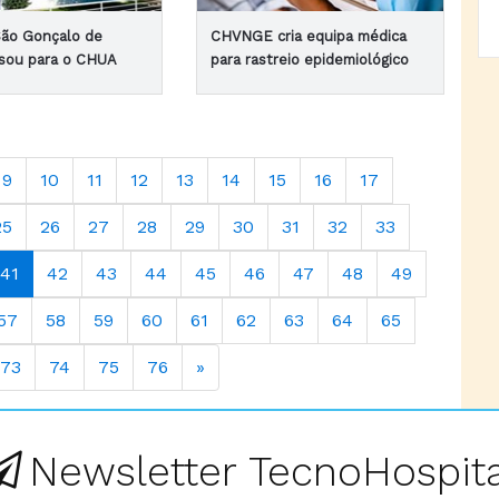
São Gonçalo de
CHVNGE cria equipa médica
sou para o CHUA
para rastreio epidemiológico
9
10
11
12
13
14
15
16
17
25
26
27
28
29
30
31
32
33
41
42
43
44
45
46
47
48
49
57
58
59
60
61
62
63
64
65
73
74
75
76
»
Newsletter TecnoHospita