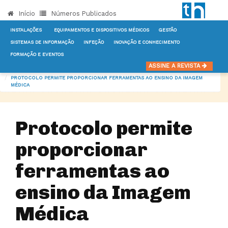
Início
Números Publicados
INSTALAÇÕES
EQUIPAMENTOS E DISPOSITIVOS MÉDICOS
GESTÃO
SISTEMAS DE INFORMAÇÃO
INFEÇÃO
INOVAÇÃO E CONHECIMENTO
FORMAÇÃO E EVENTOS
INÍCIO
NOTÍCIAS
GESTÃO
ASSINE A REVISTA
PROTOCOLO PERMITE PROPORCIONAR FERRAMENTAS AO ENSINO DA IMAGEM
MÉDICA
Protocolo permite
proporcionar
ferramentas ao
ensino da Imagem
Médica