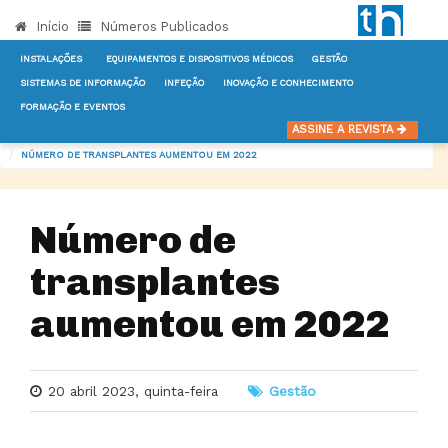
Início
Números Publicados
INSTALAÇÕES
EQUIPAMENTOS E DISPOSITIVOS MÉDICOS
GESTÃO
SISTEMAS DE INFORMAÇÃO
INFEÇÃO
INOVAÇÃO E CONHECIMENTO
FORMAÇÃO E EVENTOS
INÍCIO
NOTÍCIAS
GESTÃO
ASSINE A REVISTA
NÚMERO DE TRANSPLANTES AUMENTOU EM 2022
Número de
transplantes
aumentou em 2022
20 abril 2023, quinta-feira
Gestão