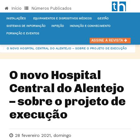
Início
Números Publicados
INSTALAÇÕES
EQUIPAMENTOS E DISPOSITIVOS MÉDICOS
GESTÃO
SISTEMAS DE INFORMAÇÃO
INFEÇÃO
INOVAÇÃO E CONHECIMENTO
FORMAÇÃO E EVENTOS
INÍCIO
NOTÍCIAS
GESTÃO
ASSINE A REVISTA
O NOVO HOSPITAL CENTRAL DO ALENTEJO – SOBRE O PROJETO DE EXECUÇÃO
O novo Hospital
Central do Alentejo
– sobre o projeto de
execução
28 fevereiro 2021, domingo