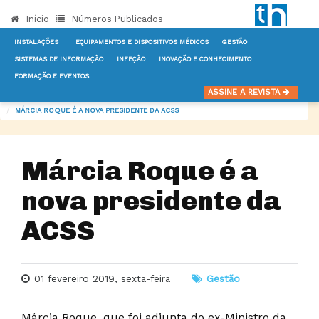
Início
Números Publicados
INSTALAÇÕES
EQUIPAMENTOS E DISPOSITIVOS MÉDICOS
GESTÃO
SISTEMAS DE INFORMAÇÃO
INFEÇÃO
INOVAÇÃO E CONHECIMENTO
FORMAÇÃO E EVENTOS
INÍCIO
NOTÍCIAS
GESTÃO
ASSINE A REVISTA
MÁRCIA ROQUE É A NOVA PRESIDENTE DA ACSS
Márcia Roque é a
nova presidente da
ACSS
01 fevereiro 2019, sexta-feira
Gestão
Márcia Roque, que foi adjunta do ex-Ministro da