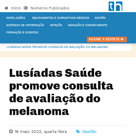
Início
Números Publicados
INSTALAÇÕES
EQUIPAMENTOS E DISPOSITIVOS MÉDICOS
GESTÃO
SISTEMAS DE INFORMAÇÃO
INFEÇÃO
INOVAÇÃO E CONHECIMENTO
FORMAÇÃO E EVENTOS
INÍCIO
NOTÍCIAS
GESTÃO
ASSINE A REVISTA
LUSÍADAS SAÚDE PROMOVE CONSULTA DE AVALIAÇÃO DO MELANOMA
Lusíadas Saúde
promove consulta
de avaliação do
melanoma
18 maio 2022, quarta-feira
Gestão