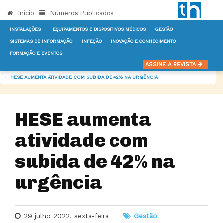
Início
Números Publicados
INSTALAÇÕES
EQUIPAMENTOS E DISPOSITIVOS MÉDICOS
GESTÃO
SISTEMAS DE INFORMAÇÃO
INFEÇÃO
INOVAÇÃO E CONHECIMENTO
FORMAÇÃO E EVENTOS
INÍCIO
NOTÍCIAS
GESTÃO
ASSINE A REVISTA
HESE AUMENTA ATIVIDADE COM SUBIDA DE 42% NA URGÊNCIA
HESE aumenta
atividade com
subida de 42% na
urgência
29 julho 2022, sexta-feira
Gestão