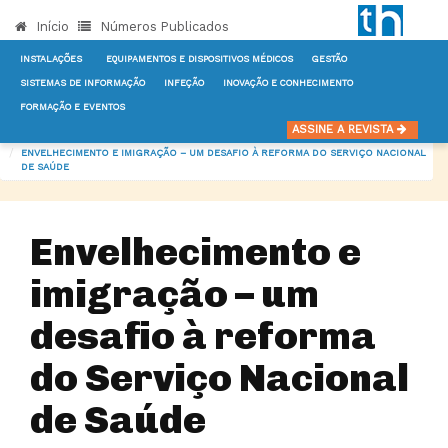
Início
Números Publicados
INSTALAÇÕES
EQUIPAMENTOS E DISPOSITIVOS MÉDICOS
GESTÃO
SISTEMAS DE INFORMAÇÃO
INFEÇÃO
INOVAÇÃO E CONHECIMENTO
FORMAÇÃO E EVENTOS
INÍCIO
NOTÍCIAS
GESTÃO
ASSINE A REVISTA
ENVELHECIMENTO E IMIGRAÇÃO – UM DESAFIO À REFORMA DO SERVIÇO NACIONAL
DE SAÚDE
Envelhecimento e
imigração – um
desafio à reforma
do Serviço Nacional
de Saúde