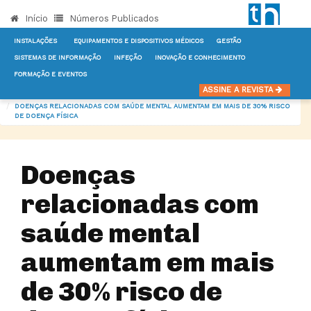
Início
Números Publicados
INSTALAÇÕES
EQUIPAMENTOS E DISPOSITIVOS MÉDICOS
GESTÃO
SISTEMAS DE INFORMAÇÃO
INFEÇÃO
INOVAÇÃO E CONHECIMENTO
FORMAÇÃO E EVENTOS
INÍCIO
NOTÍCIAS
GESTÃO
ASSINE A REVISTA
DOENÇAS RELACIONADAS COM SAÚDE MENTAL AUMENTAM EM MAIS DE 30% RISCO
DE DOENÇA FÍSICA
Doenças
relacionadas com
saúde mental
aumentam em mais
de 30% risco de