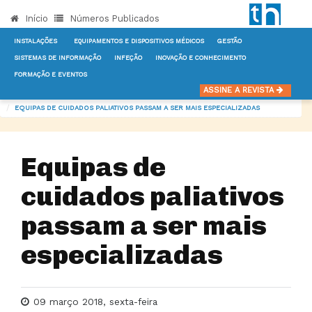
Início
Números Publicados
INSTALAÇÕES
EQUIPAMENTOS E DISPOSITIVOS MÉDICOS
GESTÃO
SISTEMAS DE INFORMAÇÃO
INFEÇÃO
INOVAÇÃO E CONHECIMENTO
FORMAÇÃO E EVENTOS
INÍCIO
NOTÍCIAS
GESTÃO
ASSINE A REVISTA
EQUIPAS DE CUIDADOS PALIATIVOS PASSAM A SER MAIS ESPECIALIZADAS
Equipas de
cuidados paliativos
passam a ser mais
especializadas
09 março 2018, sexta-feira