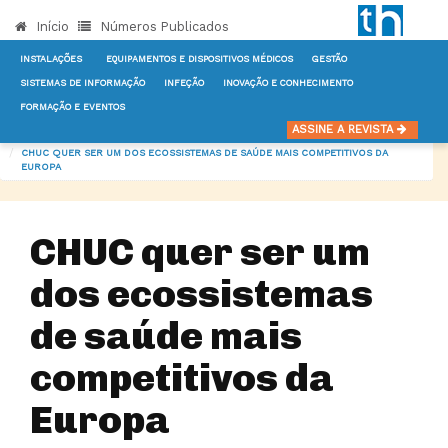
Início
Números Publicados
INSTALAÇÕES
EQUIPAMENTOS E DISPOSITIVOS MÉDICOS
GESTÃO
SISTEMAS DE INFORMAÇÃO
INFEÇÃO
INOVAÇÃO E CONHECIMENTO
FORMAÇÃO E EVENTOS
INÍCIO
NOTÍCIAS
GESTÃO
ASSINE A REVISTA
CHUC QUER SER UM DOS ECOSSISTEMAS DE SAÚDE MAIS COMPETITIVOS DA
EUROPA
CHUC quer ser um
dos ecossistemas
de saúde mais
competitivos da
Europa