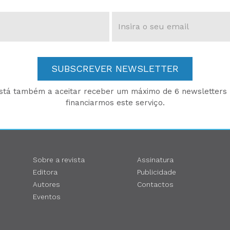
SUBSCREVER NEWSLETTER
está também a aceitar receber um máximo de 6 newsletters p
financiarmos este serviço.
Sobre a revista
Assinatura
Editora
Publicidade
Autores
Contactos
Eventos