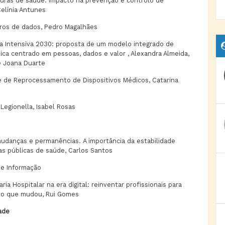
turas de saúde: impacto na prevenção e controlo de
Celínia Antunes
ros de dados, Pedro Magalhães
a Intensiva 2030: proposta de um modelo integrado de
nica centrado em pessoas, dados e valor , Alexandra Almeida,
 e Joana Duarte
 de Reprocessamento de Dispositivos Médicos, Catarina
Legionella, Isabel Rosas
udanças e permanências. A importância da estabilidade
cas públicas de saúde, Carlos Santos
de Informação
ia Hospitalar na era digital: reinventar profissionais para
o que mudou, Rui Gomes
ade