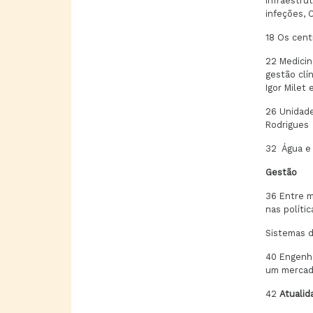
infraestru
infeções, 
18 Os cent
22 Medicin
gestão clí
Igor Milet
26 Unidade
Rodrigues
32 Água e 
Gestão
36 Entre m
nas políti
Sistemas 
40 Engenhar
um mercad
42
Atualid