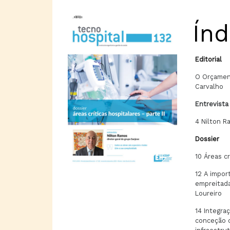
Índ
Editorial
O Orçamen
Carvalho
Entrevista
4 Nilton R
Dossier
10 Áreas cr
12 A impor
empreitada
Loureiro
14 Integra
conceção 