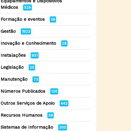
Equipamentos e Dispositivos
Médicos
529
Formação e eventos
38
Gestão
1823
Inovação e Conhecimento
26
Instalações
851
Legislação
25
Manutenção
73
Números Publicados
135
Outros Serviços de Apoio
442
Recursos Humanos
58
Sistemas de Informação
300