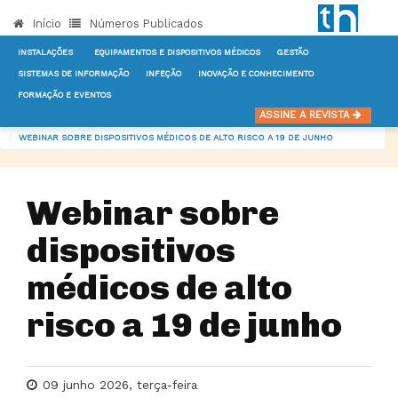
Início
Números Publicados
INSTALAÇÕES
EQUIPAMENTOS E DISPOSITIVOS MÉDICOS
GESTÃO
SISTEMAS DE INFORMAÇÃO
INFEÇÃO
INOVAÇÃO E CONHECIMENTO
FORMAÇÃO E EVENTOS
INÍCIO
NOTÍCIAS
EQUIPAMENTOS E DISPOSITIVOS MÉDICOS
ASSINE A REVISTA
WEBINAR SOBRE DISPOSITIVOS MÉDICOS DE ALTO RISCO A 19 DE JUNHO
Webinar sobre
dispositivos
médicos de alto
risco a 19 de junho
09 junho 2026, terça-feira