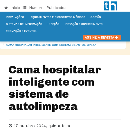
Início
Números Publicados
INSTALAÇÕES
EQUIPAMENTOS E DISPOSITIVOS MÉDICOS
GESTÃO
SISTEMAS DE INFORMAÇÃO
INFEÇÃO
INOVAÇÃO E CONHECIMENTO
FORMAÇÃO E EVENTOS
INÍCIO
NOTÍCIAS
EQUIPAMENTOS E DISPOSITIVOS MÉDICOS
ASSINE A REVISTA
CAMA HOSPITALAR INTELIGENTE COM SISTEMA DE AUTOLIMPEZA
Cama hospitalar
inteligente com
sistema de
autolimpeza
17 outubro 2024, quinta-feira