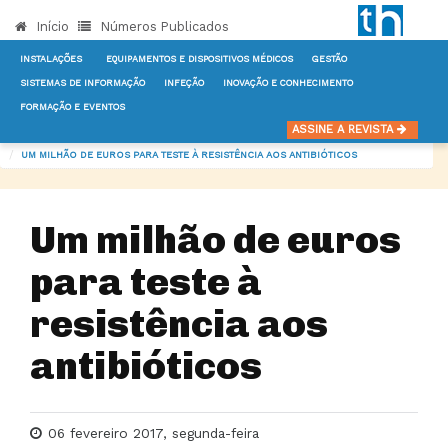
Início
Números Publicados
INSTALAÇÕES
EQUIPAMENTOS E DISPOSITIVOS MÉDICOS
GESTÃO
SISTEMAS DE INFORMAÇÃO
INFEÇÃO
INOVAÇÃO E CONHECIMENTO
FORMAÇÃO E EVENTOS
INÍCIO
NOTÍCIAS
INFEÇÃO
ASSINE A REVISTA
UM MILHÃO DE EUROS PARA TESTE À RESISTÊNCIA AOS ANTIBIÓTICOS
Um milhão de euros
para teste à
resistência aos
antibióticos
06 fevereiro 2017, segunda-feira