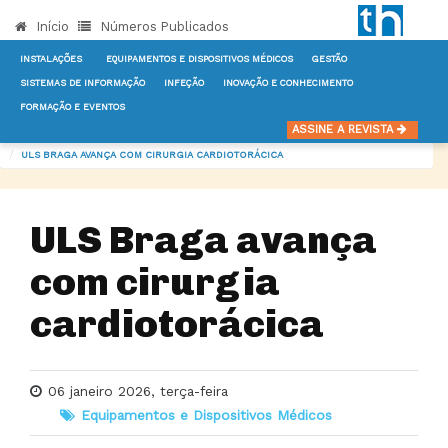
Início
Números Publicados
INSTALAÇÕES
EQUIPAMENTOS E DISPOSITIVOS MÉDICOS
GESTÃO
SISTEMAS DE INFORMAÇÃO
INFEÇÃO
INOVAÇÃO E CONHECIMENTO
FORMAÇÃO E EVENTOS
INÍCIO
NOTÍCIAS
EQUIPAMENTOS E DISPOSITIVOS MÉDICOS
ASSINE A REVISTA
ULS BRAGA AVANÇA COM CIRURGIA CARDIOTORÁCICA
ULS Braga avança
com cirurgia
cardiotorácica
06 janeiro 2026, terça-feira
Equipamentos e Dispositivos Médicos