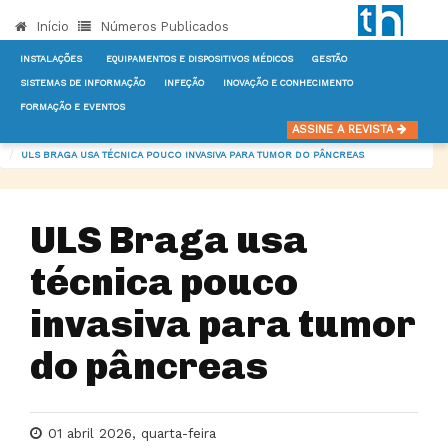
Início
Números Publicados
INSTALAÇÕES
EQUIPAMENTOS E DISPOSITIVOS MÉDICOS
GESTÃO
SISTEMAS DE INFORMAÇÃO
INFEÇÃO
INOVAÇÃO E CONHECIMENTO
FORMAÇÃO E EVENTOS
INÍCIO
NOTÍCIAS
EQUIPAMENTOS E DISPOSITIVOS MÉDICOS
ASSINE A REVISTA
ULS BRAGA USA TÉCNICA POUCO INVASIVA PARA TUMOR DO PÂNCREAS
ULS Braga usa
técnica pouco
invasiva para tumor
do pâncreas
01 abril 2026, quarta-feira