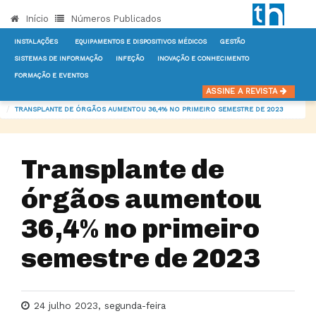
Início
Números Publicados
INSTALAÇÕES
EQUIPAMENTOS E DISPOSITIVOS MÉDICOS
GESTÃO
SISTEMAS DE INFORMAÇÃO
INFEÇÃO
INOVAÇÃO E CONHECIMENTO
FORMAÇÃO E EVENTOS
INÍCIO
NOTÍCIAS
OUTROS SERVIÇOS DE APOIO
ASSINE A REVISTA
TRANSPLANTE DE ÓRGÃOS AUMENTOU 36,4% NO PRIMEIRO SEMESTRE DE 2023
Transplante de
órgãos aumentou
36,4% no primeiro
semestre de 2023
24 julho 2023, segunda-feira