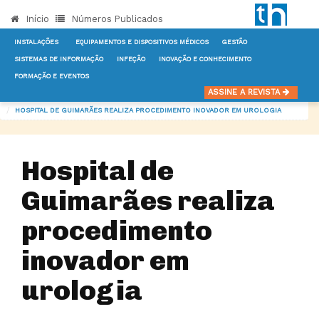
Início
Números Publicados
INSTALAÇÕES
EQUIPAMENTOS E DISPOSITIVOS MÉDICOS
GESTÃO
SISTEMAS DE INFORMAÇÃO
INFEÇÃO
INOVAÇÃO E CONHECIMENTO
FORMAÇÃO E EVENTOS
INÍCIO
NOTÍCIAS
OUTROS SERVIÇOS DE APOIO
ASSINE A REVISTA
HOSPITAL DE GUIMARÃES REALIZA PROCEDIMENTO INOVADOR EM UROLOGIA
Hospital de
Guimarães realiza
procedimento
inovador em
urologia