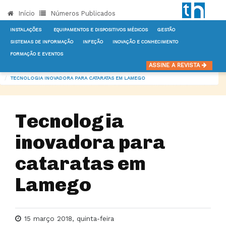
Início
Números Publicados
INSTALAÇÕES
EQUIPAMENTOS E DISPOSITIVOS MÉDICOS
GESTÃO
SISTEMAS DE INFORMAÇÃO
INFEÇÃO
INOVAÇÃO E CONHECIMENTO
FORMAÇÃO E EVENTOS
INÍCIO
NOTÍCIAS
EQUIPAMENTOS E DISPOSITIVOS MÉDICOS
ASSINE A REVISTA
TECNOLOGIA INOVADORA PARA CATARATAS EM LAMEGO
Tecnologia
inovadora para
cataratas em
Lamego
15 março 2018, quinta-feira