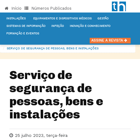
Início
Números Publicados
INSTALAÇÕES
EQUIPAMENTOS E DISPOSITIVOS MÉDICOS
GESTÃO
SISTEMAS DE INFORMAÇÃO
INFEÇÃO
INOVAÇÃO E CONHECIMENTO
FORMAÇÃO E EVENTOS
INÍCIO
NOTÍCIAS
OUTROS SERVIÇOS DE APOIO
ASSINE A REVISTA
SERVIÇO DE SEGURANÇA DE PESSOAS, BENS E INSTALAÇÕES
Serviço de
segurança de
pessoas, bens e
instalações
25 julho 2023, terça-feira