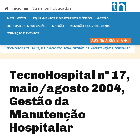
Início
Números Publicados
INSTALAÇÕES
EQUIPAMENTOS E DISPOSITIVOS MÉDICOS
GESTÃO
SISTEMAS DE INFORMAÇÃO
INFEÇÃO
INOVAÇÃO E CONHECIMENTO
FORMAÇÃO E EVENTOS
INÍCIO
NOTÍCIAS
EQUIPAMENTOS E DISPOSITIVOS MÉDICOS
ASSINE A REVISTA
TECNOHOSPITAL Nº 17, MAIO/AGOSTO 2004, GESTÃO DA MANUTENÇÃO HOSPITALAR
TecnoHospital nº 17,
maio/agosto 2004,
Gestão da
Manutenção
Hospitalar