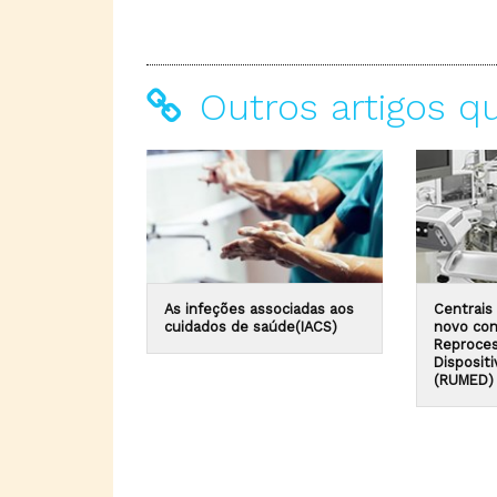
Outros artigos q
As infeções associadas aos
Centrais 
cuidados de saúde(IACS)
novo con
Reproce
Disposit
(RUMED)