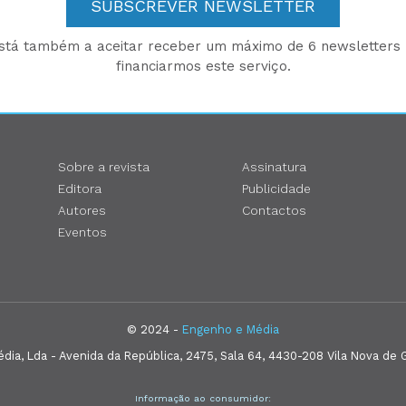
SUBSCREVER NEWSLETTER
está também a aceitar receber um máximo de 6 newsletters p
financiarmos este serviço.
Sobre a revista
Assinatura
Editora
Publicidade
Autores
Contactos
Eventos
© 2024 -
Engenho e Média
ia, Lda - Avenida da República, 2475, Sala 64, 4430-208 Vila Nova de G
Informação ao consumidor: